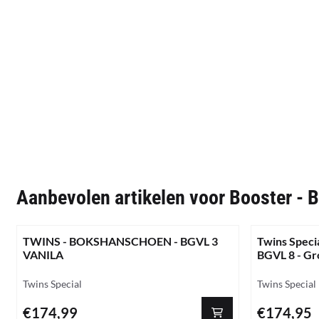
Aanbevolen artikelen voor
Booster -
TWINS - BOKSHANSCHOEN - BGVL 3
Twins Speci
VANILA
BGVL 8 - Gr
Merk:
Merk:
Twins Special
Twins Special
Prijs: 174,99
Prijs: 174,95
€174,99
€174,95