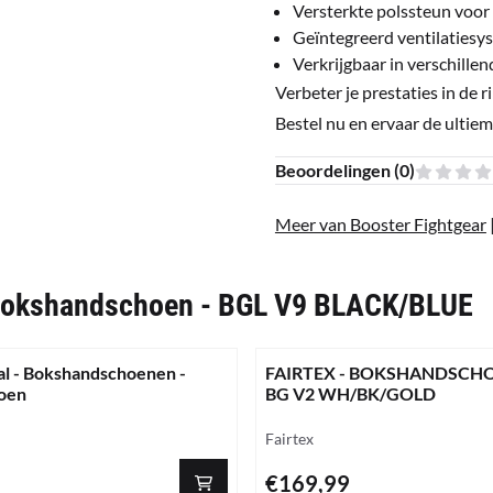
Versterkte polssteun voor e
Geïntegreerd ventilatiesy
Verkrijgbaar in verschill
Verbeter je prestaties in 
Bestel nu en ervaar de ultiem
Beoordelingen (
0
)
Meer van Booster Fightgear
 Bokshandschoen - BGL V9 BLACK/BLUE
al - Bokshandschoenen -
FAIRTEX - BOKSHANDSCHO
oen
BG V2 WH/BK/GOLD
Merk:
Fairtex
Prijs: 169,99
€169,99