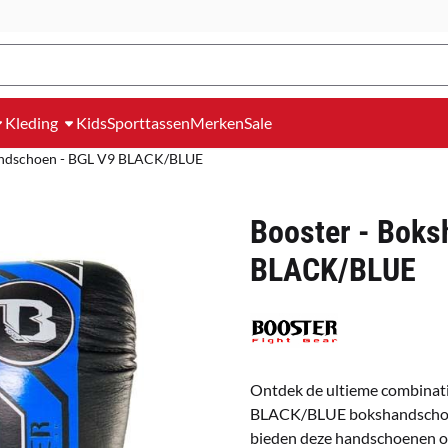
Kleding
Kids
Sporttassen
Merken
Sale
andschoen - BGL V9 BLACK/BLUE
Booster - Boks
BLACK/BLUE
Ontdek de ultieme combinati
BLACK/BLUE bokshandschoene
bieden deze handschoenen op