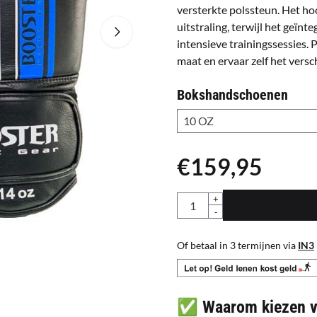
versterkte polssteun. Het h
uitstraling, terwijl het geïn
intensieve trainingssessies. 
maat en ervaar zelf het versch
Bokshandschoenen
€
159,95
Aantal
+
-
Of betaal in 3 termijnen via
IN3
✅ Waarom kiezen vo