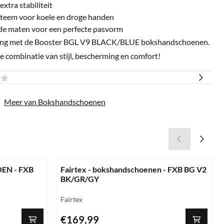
xtra stabiliteit
steem voor koele en droge handen
ende maten voor een perfecte pasvorm
de ring met de Booster BGL V9 BLACK/BLUE bokshandschoenen.
e combinatie van stijl, bescherming en comfort!
|
Meer van Bokshandschoenen
EN - FXB
Fairtex - bokshandschoenen - FXB BG V2
BK/GR/GY
Merk:
Fairtex
Prijs: 169,99
€169,99