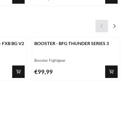
 - FXB BG V2
BOOSTER - BFG THUNDER SERIES 3
Merk:
Booster Fightgear
Prijs: 99,99
€99,99