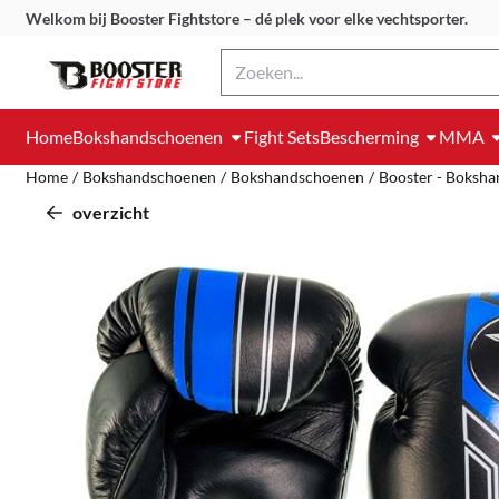
Cookievoorkeuren zijn momenteel gesloten.
Welkom bij Booster Fightstore – dé plek voor elke vechtsporter.
Zoeken
Home
Bokshandschoenen
Fight Sets
Bescherming
MMA
Home
/
Bokshandschoenen
/
Bokshandschoenen
/
Booster - Boksh
overzicht