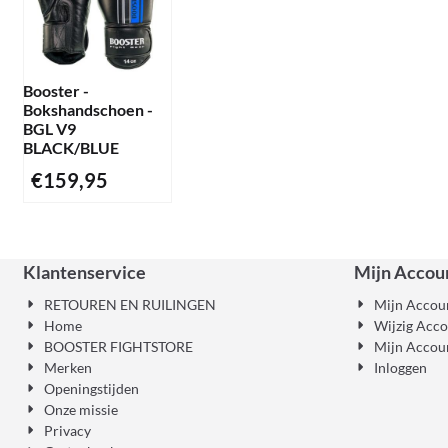
Booster -
Bokshandschoen -
BGL V9
BLACK/BLUE
€
159,95
Klantenservice
Mijn Accou
RETOUREN EN RUILINGEN
Mijn Accou
Home
Wijzig Acc
BOOSTER FIGHTSTORE
Mijn Accou
Merken
Inloggen
Openingstijden
Onze missie
Privacy