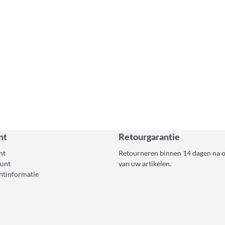
nt
Retourgarantie
nt
Retourneren binnen 14 dagen na 
ount
van uw artikelen.
ntinformatie