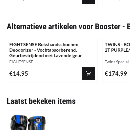
Alternatieve artikelen voor
Booster -
FIGHTSENSE Bokshandschoenen
TWINS - B
Deodorizer - Vochtabsorberend,
2T PURPLE
Geurbestrijdend met Lavendelgeur
Merk:
Merk:
FIGHTSENSE
Twins Special
Prijs: 14,95
Prijs: 174,99
€14,95
€174,99
Laatst bekeken items