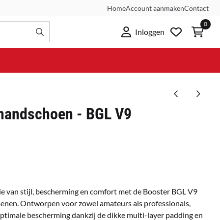
Home
Account aanmaken
Contact
0
Inloggen
handschoen - BGL V9
e van stijl, bescherming en comfort met de Booster BGL V9
n. Ontworpen voor zowel amateurs als professionals,
timale bescherming dankzij de dikke multi-layer padding en