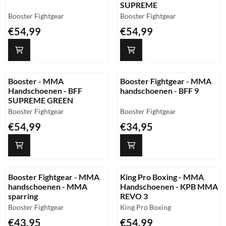
SUPREME
Merk:
Merk:
Booster Fightgear
Booster Fightgear
Prijs: 54,99
Prijs: 54,99
€54,99
€54,99
Booster - MMA
Booster Fightgear - MMA
Handschoenen - BFF
handschoenen - BFF 9
SUPREME GREEN
Merk:
Merk:
Booster Fightgear
Booster Fightgear
Prijs: 54,99
Prijs: 34,95
€54,99
€34,95
Booster Fightgear - MMA
King Pro Boxing - MMA
handschoenen - MMA
Handschoenen - KPB MMA
sparring
REVO 3
Merk:
Merk:
Booster Fightgear
King Pro Boxing
Prijs: 43,95
Prijs: 54,99
€43,95
€54,99