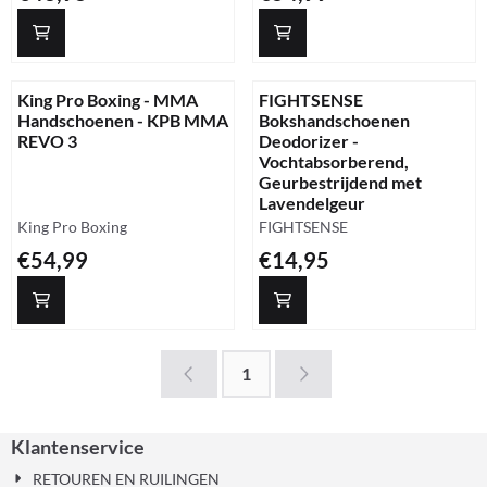
King Pro Boxing - MMA
FIGHTSENSE
Handschoenen - KPB MMA
Bokshandschoenen
REVO 3
Deodorizer -
Vochtabsorberend,
Geurbestrijdend met
Lavendelgeur
Merk:
Merk:
King Pro Boxing
FIGHTSENSE
Prijs: 54,99
Prijs: 14,95
€54,99
€14,95
1
Klantenservice
RETOUREN EN RUILINGEN