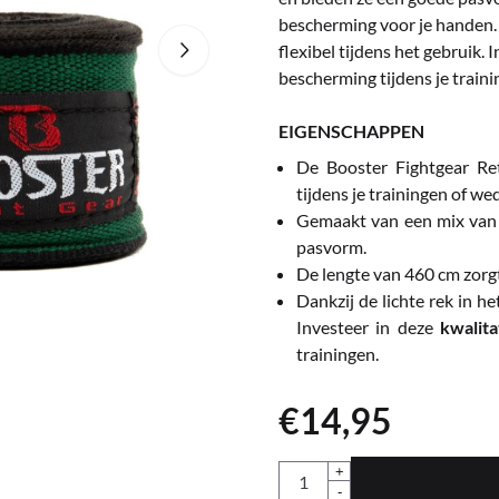
bescherming voor je handen. D
flexibel tijdens het gebruik.
bescherming tijdens je traini
EIGENSCHAPPEN
De Booster Fightgear Re
tijdens je trainingen of we
Gemaakt van een mix van p
pasvorm.
De lengte van 460 cm zorg
Dankzij de lichte rek in he
Investeer in deze
kwalit
trainingen.
€
14,95
Aantal
+
-