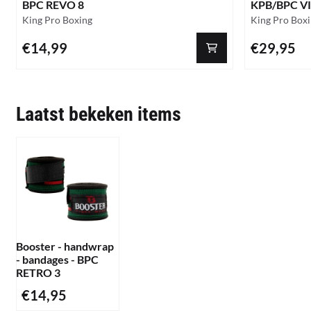
BPC REVO 8
KPB/BPC V
Merk:
Merk:
King Pro Boxing
King Pro Box
Prijs: 14,99
Prijs: 29,95
€14,99
€29,95
Laatst bekeken items
Booster - handwrap
- bandages - BPC
RETRO 3
€
14,95