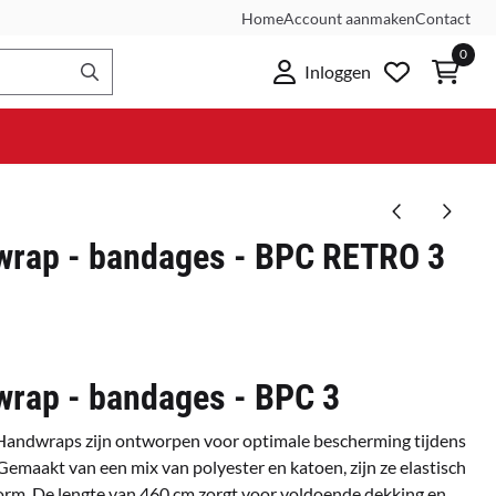
Home
Account aanmaken
Contact
0
Inloggen
wrap - bandages - BPC RETRO 3
wrap - bandages - BPC 3
Handwraps zijn ontworpen voor optimale bescherming tijdens
 Gemaakt van een mix van polyester en katoen, zijn ze elastisch
orm. De lengte van 460 cm zorgt voor voldoende dekking en