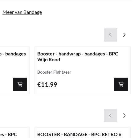
|
Meer van Bandage
p - bandages
Booster - handwrap - bandages - BPC
Wijn Rood
Merk:
Booster Fightgear
Prijs: 11,99
€11,99
es - BPC
BOOSTER - BANDAGE - BPC RETRO 6