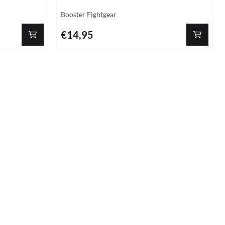
Merk:
Booster Fightgear
Prijs: 14,95
€14,95