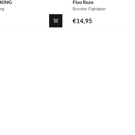
IKING
Fluo Roze
Merk:
ing
Booster Fightgear
Prijs: 14,95
€14,95