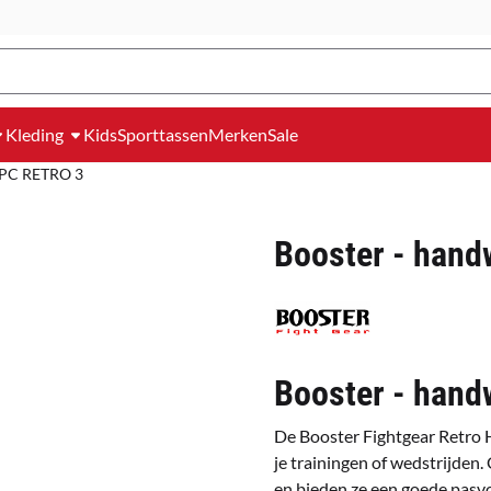
Kleding
Kids
Sporttassen
Merken
Sale
 BPC RETRO 3
Booster - hand
Booster - hand
De Booster Fightgear Retro 
je trainingen of wedstrijden.
en bieden ze een goede pasv