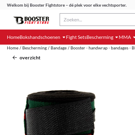
Cookievoorkeuren zijn momenteel gesloten.
Welkom bij Booster Fightstore – dé plek voor elke vechtsporter.
Zoeken
Home
Bokshandschoenen
Fight Sets
Bescherming
MMA
Home
/
Bescherming
/
Bandage
/
Booster - handwrap - bandages -
overzicht