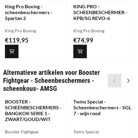
King Pro Boxing -
KING PRO -
scheenbeschermers -
SCHEENBESCHERMER -
Spartan 2
KPB/SG REVO-6
Merk:
Merk:
King Pro Boxing
King Pro Boxing
Prijs: 119,95
Prijs: 74,99
€119,95
€74,99
Alternatieve artikelen voor
Booster
Fightgear - Scheenbeschermers -
scheenkous- AMSG
BOOSTER -
Twins Special -
SCHEENBESCHERMERS -
Scheenbeschermers - SGL
BANGKOK SERIE 1 -
7 - wijn rood
ZWART/GOUD/WIT
Merk:
Merk:
Booster Fightgear
Twins Special