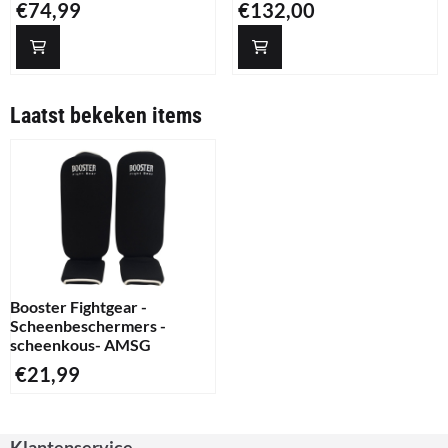
Prijs: 74,99
Prijs: 132,00
€74,99
€132,00
Laatst bekeken items
Booster Fightgear -
Scheenbeschermers -
scheenkous- AMSG
€
21,99
Klantenservice