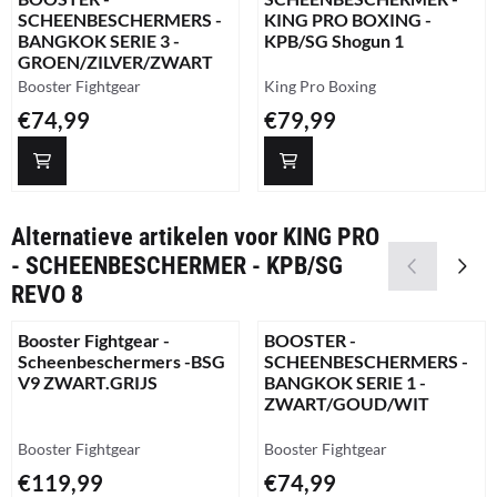
SCHEENBESCHERMERS -
KING PRO BOXING -
BANGKOK SERIE 3 -
KPB/SG Shogun 1
GROEN/ZILVER/ZWART
Merk:
Merk:
Booster Fightgear
King Pro Boxing
Prijs: 74,99
Prijs: 79,99
€74,99
€79,99
Alternatieve artikelen voor
KING PRO
- SCHEENBESCHERMER - KPB/SG
REVO 8
Booster Fightgear -
BOOSTER -
Scheenbeschermers -BSG
SCHEENBESCHERMERS -
V9 ZWART.GRIJS
BANGKOK SERIE 1 -
ZWART/GOUD/WIT
Merk:
Merk:
Booster Fightgear
Booster Fightgear
Prijs: 119,99
Prijs: 74,99
€119,99
€74,99