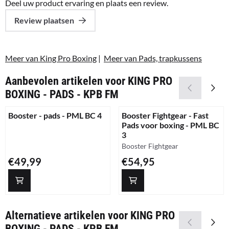
Deel uw product ervaring en plaats een review.
Review plaatsen
Meer van King Pro Boxing
|
Meer van Pads, trapkussens
Aanbevolen artikelen voor
KING PRO
BOXING - PADS - KPB FM
Booster - pads - PML BC 4
Booster Fightgear - Fast
Pads voor boxing - PML BC
3
Merk:
Booster Fightgear
Prijs: 49,99
Prijs: 54,95
€49,99
€54,95
Alternatieve artikelen voor
KING PRO
BOXING - PADS - KPB FM