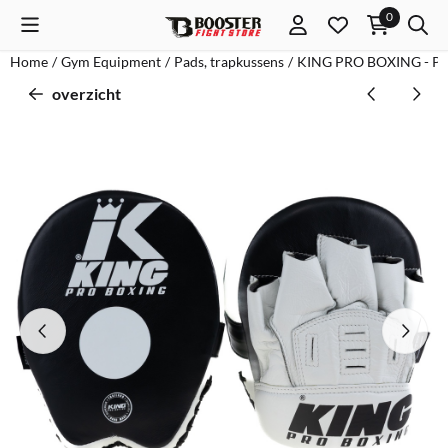
Cookievoorkeuren zijn momenteel gesloten.
0
Home
/
Gym Equipment
/
Pads, trapkussens
/
KING PRO BOXING - PA
overzicht