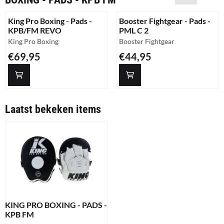
King Pro Boxing - Pads -
Booster Fightgear - Pads -
KPB/FM REVO
PML C 2
Merk:
Merk:
King Pro Boxing
Booster Fightgear
Prijs: 69,95
Prijs: 44,95
€69,95
€44,95
Laatst bekeken items
KING PRO BOXING - PADS -
KPB FM