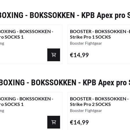
BOXING - BOKSSOKKEN - KPB Apex pro 
BOXING - BOKSSOKKEN -
BOOSTER - BOKSSOKKEN -B
ro SOCKS 1
Strike Pro 1 SOCKS
Merk:
ing
Booster Fightgear
Prijs: 14,99
€14,99
BOXING - BOKSSOKKEN - KPB Apex pro
BOXING - BOKSSOKKEN -
BOOSTER - BOKSSOKKEN - 
ro SOCKS 1
Strike Pro 2 SOCKS
Merk:
ing
Booster Fightgear
Prijs: 14,99
€14,99