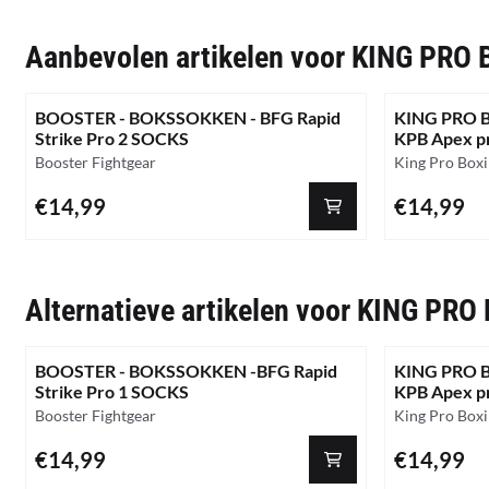
Aanbevolen artikelen voor
KING PRO 
BOOSTER - BOKSSOKKEN - BFG Rapid
KING PRO 
Strike Pro 2 SOCKS
KPB Apex p
Merk:
Merk:
Booster Fightgear
King Pro Box
Prijs: 14,99
Prijs: 14,99
€14,99
€14,99
Alternatieve artikelen voor
KING PRO 
BOOSTER - BOKSSOKKEN -BFG Rapid
KING PRO 
Strike Pro 1 SOCKS
KPB Apex p
Merk:
Merk:
Booster Fightgear
King Pro Box
Prijs: 14,99
Prijs: 14,99
€14,99
€14,99