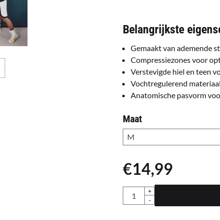
Belangrijkste eigen
Gemaakt van ademende str
Compressiezones voor opti
Verstevigde hiel en teen 
Vochtregulerend materiaal
Anatomische pasvorm voor
Maat
€
14,99
Aantal
+
-