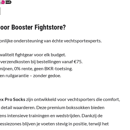
or Booster Fightstore?
onlijke ondersteuning van échte vechtsportexperts.
waliteit fightgear voor elk budget.
 verzendkosten bij bestellingen vanaf €75.
ermijnen, 0% rente, geen BKR-toetsing.
gen ruilgarantie – zonder gedoe.
ex Pro Socks
zijn ontwikkeld voor vechtsporters die comfort,
t in detail waarderen. Deze premium bokssokken bieden
ns intensieve trainingen en wedstrijden. Dankzij de
siezones blijven je voeten stevig in positie, terwijl het