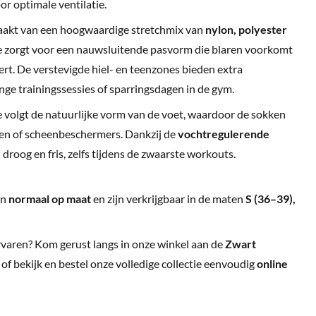
r optimale ventilatie.
aakt van een hoogwaardige stretchmix van
nylon, polyester
e zorgt voor een nauwsluitende pasvorm die blaren voorkomt
ert. De verstevigde hiel- en teenzones bieden extra
nge trainingssessies of sparringsdagen in de gym.
 volgt de natuurlijke vorm van de voet, waardoor de sokken
nen of scheenbeschermers. Dankzij de
vochtregulerende
 droog en fris, zelfs tijdens de zwaarste workouts.
en
normaal op maat
en zijn verkrijgbaar in de maten
S (36–39),
rvaren? Kom gerust langs in onze winkel aan de
Zwart
, of bekijk en bestel onze volledige collectie eenvoudig
online