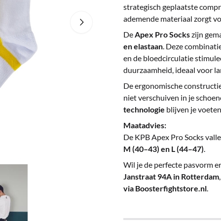
strategisch geplaatste compres
ademende materiaal zorgt voo
De
Apex Pro Socks
zijn gem
en elastaan
. Deze combinati
en de bloedcirculatie stimule
duurzaamheid, ideaal voor la
De ergonomische constructie
niet verschuiven in je schoe
technologie
blijven je voeten
Maatadvies:
De KPB Apex Pro Socks vall
M (40–43) en L (44–47)
.
Wil je de perfecte pasvorm e
Janstraat 94A in Rotterdam
via Boosterfightstore.nl
.