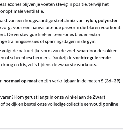
siezones blijven je voeten stevig in positie, terwijl het
r optimale ventilatie.
aakt van een hoogwaardige stretchmix van
nylon, polyester
e zorgt voor een nauwsluitende pasvorm die blaren voorkomt
ert. De verstevigde hiel- en teenzones bieden extra
nge trainingssessies of sparringsdagen in de gym.
 volgt de natuurlijke vorm van de voet, waardoor de sokken
nen of scheenbeschermers. Dankzij de
vochtregulerende
 droog en fris, zelfs tijdens de zwaarste workouts.
en
normaal op maat
en zijn verkrijgbaar in de maten
S (36–39),
rvaren? Kom gerust langs in onze winkel aan de
Zwart
, of bekijk en bestel onze volledige collectie eenvoudig
online