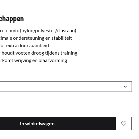
schappen
etchmix (nylon/polyester/elastaan)
male ondersteuning en stabiliteit
voor extra duurzaamheid
 houdt voeten droog tijdens training
komt wrijving en blaarvorming
In winkelwagen