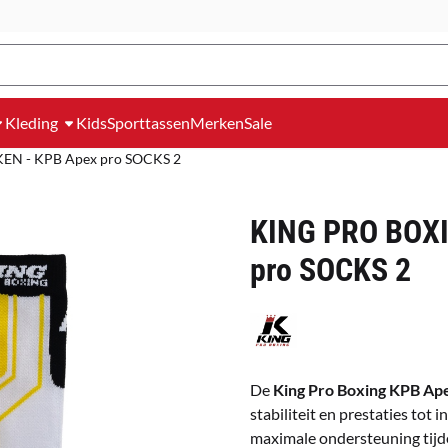
Kleding
Kids
Sporttassen
Merken
Sale
N - KPB Apex pro SOCKS 2
KING PRO BOXI
pro SOCKS 2
De
King Pro Boxing KPB Ap
stabiliteit en prestaties to
maximale ondersteuning tijde