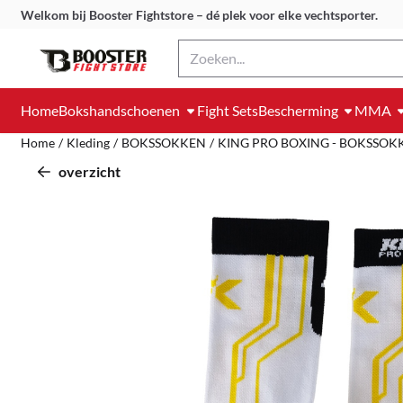
Cookievoorkeuren zijn momenteel gesloten.
Welkom bij Booster Fightstore – dé plek voor elke vechtsporter.
Zoeken
Home
Bokshandschoenen
Fight Sets
Bescherming
MMA
Home
/
Kleding
/
BOKSSOKKEN
/
KING PRO BOXING - BOKSSOKKE
overzicht