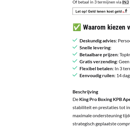
Of betaal in 3 termijnen via
IN3
✅ Waarom kiezen vo
Deskundig advies
: Perso
Snelle levering
:
Betaalbare prijzen
: Topk
Gratis verzending
: Geen
Flexibel betalen
: In 3 t
Eenvoudig ruilen
: 14 da
Beschrijving
De
King Pro Boxing KPB Ap
stabiliteit en prestaties to
maximale ondersteuning tijde
strategisch geplaatste compres