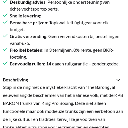
Deskundig advies
: Persoonlijke ondersteuning van
échte vechtsportexperts.
Snelle levering
:
Betaalbare prijzen
: Topkwaliteit fightgear voor elk
budget.
Gratis verzending
: Geen verzendkosten bij bestellingen
vanaf €75.
Flexibel betalen
: In 3 termijnen, 0% rente, geen BKR-
toetsing.
Eenvoudig ruilen
: 14 dagen ruilgarantie – zonder gedoe.
Beschrijving
Stap in de ring met de mystieke kracht van 'The Barong', al
eeuwenlang de beschermer van het Balinese volk, met de KPB
BARON trunks van King Pro Boxing. Deze niet alleen
functionele maar ook modieuze trunks zijn een eerbetoon aan
de rijke cultuur en tradities, terwijl ze je voorzien van
topkwaliteit uitrusting voor je trainingen en gevechten.