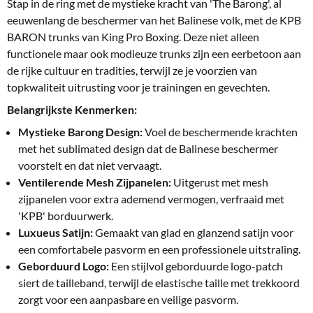
Stap in de ring met de mystieke kracht van 'The Barong', al
eeuwenlang de beschermer van het Balinese volk, met de KPB
BARON trunks van King Pro Boxing. Deze niet alleen
functionele maar ook modieuze trunks zijn een eerbetoon aan
de rijke cultuur en tradities, terwijl ze je voorzien van
topkwaliteit uitrusting voor je trainingen en gevechten.
Belangrijkste Kenmerken:
Mystieke Barong Design:
Voel de beschermende krachten
met het sublimated design dat de Balinese beschermer
voorstelt en dat niet vervaagt.
Ventilerende Mesh Zijpanelen:
Uitgerust met mesh
zijpanelen voor extra ademend vermogen, verfraaid met
'KPB' borduurwerk.
Luxueus Satijn:
Gemaakt van glad en glanzend satijn voor
een comfortabele pasvorm en een professionele uitstraling.
Geborduurd Logo:
Een stijlvol geborduurde logo-patch
siert de tailleband, terwijl de elastische taille met trekkoord
zorgt voor een aanpasbare en veilige pasvorm.