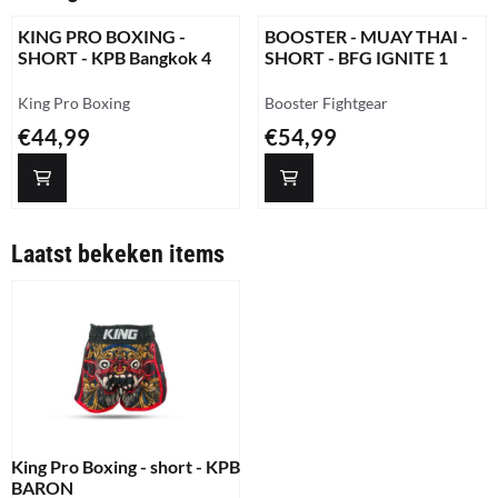
KING PRO BOXING -
BOOSTER - MUAY THAI -
SHORT - KPB Bangkok 4
SHORT - BFG IGNITE 1
Merk:
Merk:
King Pro Boxing
Booster Fightgear
Prijs: 44,99
Prijs: 54,99
€44,99
€54,99
Laatst bekeken items
King Pro Boxing - short - KPB
BARON