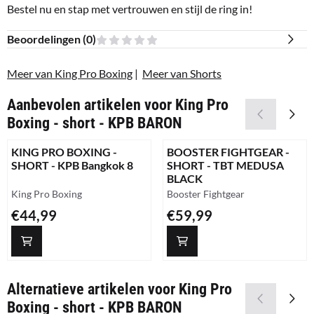
Bestel nu en stap met vertrouwen en stijl de ring in!
Beoordelingen (
0
)
Meer van King Pro Boxing
|
Meer van Shorts
Aanbevolen artikelen voor
King Pro
Boxing - short - KPB BARON
KING PRO BOXING -
BOOSTER FIGHTGEAR -
SHORT - KPB Bangkok 8
SHORT - TBT MEDUSA
BLACK
Merk:
Merk:
King Pro Boxing
Booster Fightgear
Prijs: 44,99
Prijs: 59,99
€44,99
€59,99
Alternatieve artikelen voor
King Pro
Boxing - short - KPB BARON