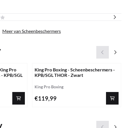
|
Meer van Scheenbeschermers
Y
King Pro
King Pro Boxing - Scheenbeschermers -
 - KPB/SGL
KPB/SGL THOR - Zwart
Merk:
King Pro Boxing
Prijs: 119,99
€119,99
Y