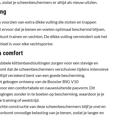
 zodat je scheenbeschermers er altijd als nieuw uitzien.
ing
voorzien van extra dikke vulling die stoten en trappen
gt ervoor dat je benen en voeten optimaal beschermd blijven,
unt trainen en vechten. De dikke vulling vermindert ook het
tieel is voor elke vechtsporter.
n comfort
ubbele klittenbandsluitingen zorgen voor een stevige en
komt dat de scheenbeschermers verschuiven tijdens intensieve
ltijd verzekerd bent van een goede bescherming.
et gebogen ontwerp van de Booster BSG V10
voor een comfortabele en nauwsluitende pasvorm. Dit
egingen zonder in te boeten op bescherming, waardoor je je
e training of wedstrijd.
lichte constructie van deze scheenbeschermers blijf je snel en
oorkomt onnodige belasting van je benen, zodat je langer en