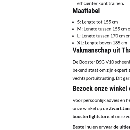
efficiënter kunt trainen.
Maattabel
S
: Lengte tot 155 cm
M
: Lengte tussen 155 cm 
L
: Lengte tussen 170 cm e
XL
: Lengte boven 185 cm
Vakmanschap uit Th
De Booster BSG V10 scheenbe
bekend staat om zijn expert
vechtsportuitrusting. Dit ga
Bezoek onze winkel o
Voor persoonlijk advies en h
onze winkel op de
Zwart Jan
boosterfightstore.nl
onze vol
Bestel nu en ervaar de ult