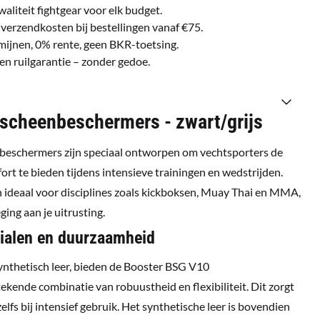
waliteit fightgear voor elk budget.
 verzendkosten bij bestellingen vanaf €75.
ermijnen, 0% rente, geen BKR-toetsing.
gen ruilgarantie – zonder gedoe.
scheenbeschermers - zwart/grijs
eschermers zijn speciaal ontworpen om vechtsporters de
rt te bieden tijdens intensieve trainingen en wedstrijden.
 ideaal voor disciplines zoals kickboksen, Muay Thai en MMA,
ing aan je uitrusting.
ialen en duurzaamheid
thetisch leer, bieden de Booster BSG V10
kende combinatie van robuustheid en flexibiliteit. Dit zorgt
elfs bij intensief gebruik. Het synthetische leer is bovendien