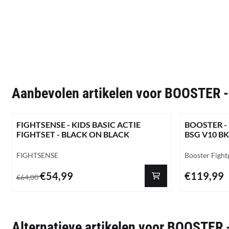
Aanbevolen artikelen voor
BOOSTER -
FIGHTSENSE - KIDS BASIC ACTIE
BOOSTER -
FIGHTSET - BLACK ON BLACK
BSG V10 B
Merk:
Merk:
FIGHTSENSE
Booster Fight
Van 64,00 voor 54,99
Prijs: 119,99
€54,99
€119,99
€64,00
Alternatieve artikelen voor
BOOSTER 