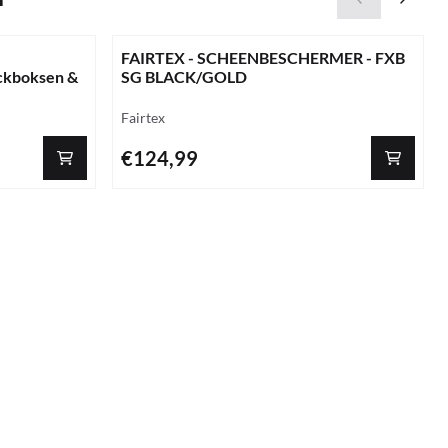
FAIRTEX - SCHEENBESCHERMER - FXB
ckboksen &
SG BLACK/GOLD
Merk:
Fairtex
Prijs: 124,99
€124,99