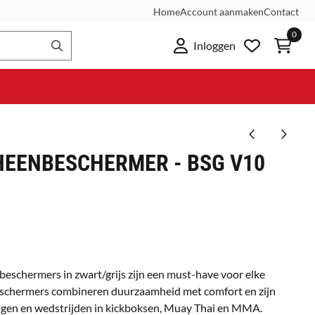
Home
Account aanmaken
Contact
0
Inloggen
HEENBESCHERMER - BSG V10
eschermers in zwart/grijs zijn een must-have voor elke
eschermers combineren duurzaamheid met comfort en zijn
ingen en wedstrijden in kickboksen, Muay Thai en MMA.