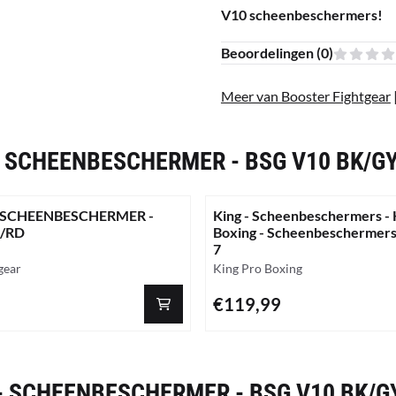
V10 scheenbeschermers!
Beoordelingen (
0
)
Meer van Booster Fightgear
 SCHEENBESCHERMER - BSG V10 BK/G
 SCHEENBESCHERMER -
King - Scheenbeschermers - 
K/RD
Boxing - Scheenbeschermers
7
Merk:
gear
King Pro Boxing
Prijs: 119,99
€119,99
- SCHEENBESCHERMER - BSG V10 BK/G