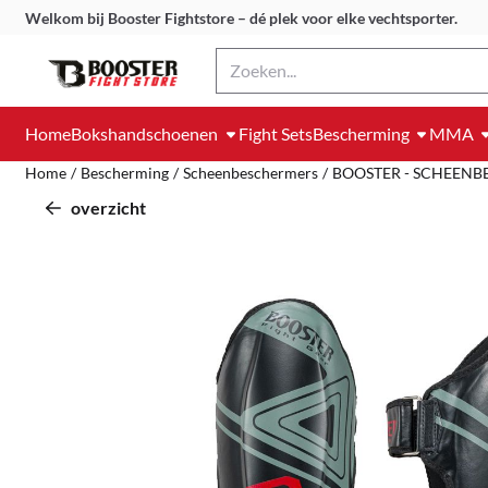
Cookievoorkeuren zijn momenteel gesloten.
Welkom bij Booster Fightstore – dé plek voor elke vechtsporter.
Zoeken
Home
Bokshandschoenen
Fight Sets
Bescherming
MMA
Home
/
Bescherming
/
Scheenbeschermers
/
BOOSTER - SCHEENB
overzicht