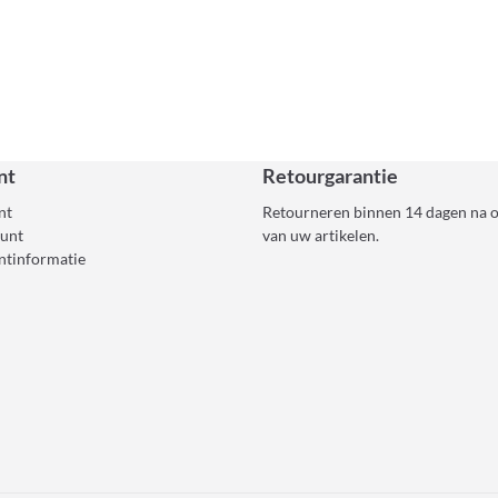
nt
Retourgarantie
nt
Retourneren binnen 14 dagen na 
ount
van uw artikelen.
ntinformatie