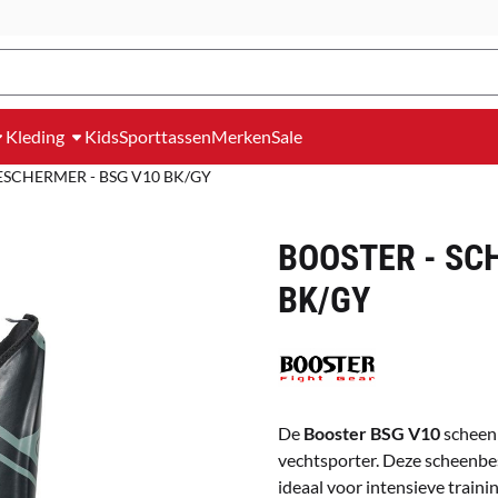
Kleding
Kids
Sporttassen
Merken
Sale
ESCHERMER - BSG V10 BK/GY
BOOSTER - SC
BK/GY
De
Booster BSG V10
scheenb
vechtsporter. Deze scheenb
ideaal voor intensieve train