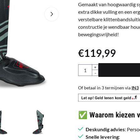
Gemaakt van hoogwaardig syn
extra dikke vulling en een e
verstelbare klittenbandsluit
constructie je wendbaar houd
bewegingsvrijheid!
€
119,99
Aantal
+
-
Of betaal in 3 termijnen via
IN3
✅ Waarom kiezen vo
Deskundig advies
: Perso
Snelle levering
: