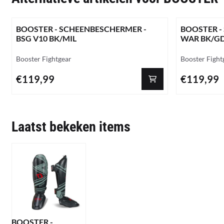
BOOSTER - SCHEENBESCHERMER -
BOOSTER -
BSG V10 BK/MIL
WAR BK/G
Merk:
Merk:
Booster Fightgear
Booster Fight
Prijs: 119,99
Prijs: 119,99
€119,99
€119,99
Laatst bekeken items
BOOSTER -