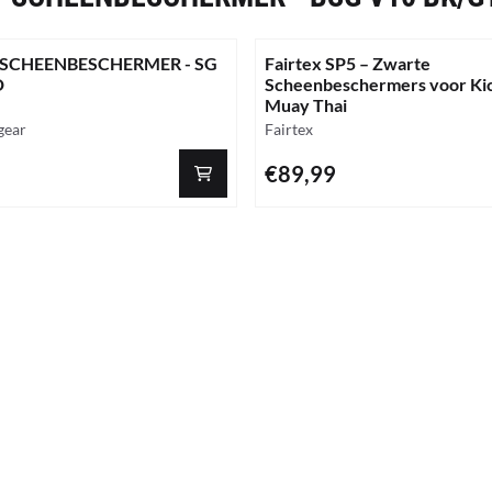
 SCHEENBESCHERMER - SG
Fairtex SP5 – Zwarte
D
Scheenbeschermers voor Ki
Muay Thai
Merk:
gear
Fairtex
Prijs: 89,99
€89,99